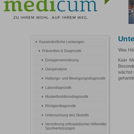
Unte
Kassenärztliche Leistungen
Was Häns
Prävention & Diagnostik
Kein Me
Einlagenverordnung
Besonde
Ganganalyse
wächst 
gehande
Haltungs- und Bewegungsdiagnostik
Labordiagnostik
Muskelfunktionsdiagnostik
Röntgendiagnostik
Untersuchung des Skeletts
Verordnung orthopädischer Hilfsmittel
Sportverletzungen