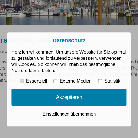
rsuchung des Skeletts
Datenschutz
chen nicht lernt...
Herzlich willkommen! Um unsere Website für Sie optimal
zu gestalten und fortlaufend zu verbessern, verwenden
nsch ist vollkommen gerade. Eine Fehlstellung der Wirbelsäule und 
wir Cookies. So können wir Ihnen das bestmögliche
rs bei Kindern kommt es auf eine altersgerechte Diagnostik und Th
Nutzererlebnis bieten.
mit der Zeit wieder gerade, übersteigt aber eine Wirbelsäulenverk
lt werden.
Essenziell
Externe Medien
Statistik
Akzeptieren
Einstellungen übernehmen