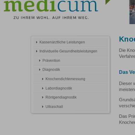
Kno
Kassenärztliche Leistungen
Die Kno
Individuelle Gesundheitsleistungen
Verfahr
Prävention
Diagnostik
Das Ve
Knochendichtemessung
Dieser 
Labordiagnostik
meisten
Röntgendiagnostik
Grundsä
verschi
Ultraschall
Das Prin
Knochen