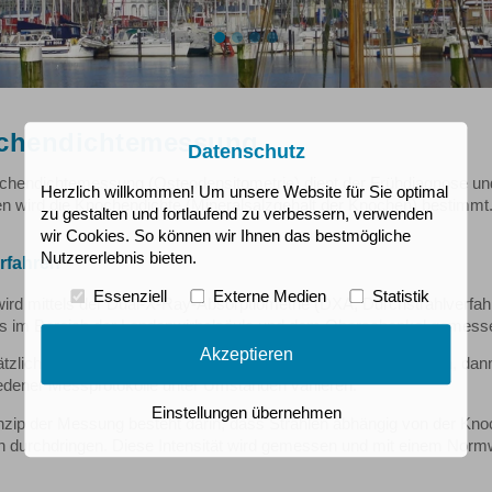
chendichtemessung
Datenschutz
chendichtemessung (Osteodensitometrie) dient der Frühdiagnose und 
Herzlich willkommen! Um unsere Website für Sie optimal
en wird die Knochendichte (Mineralsalzgehalt der Knochen) bestimmt
zu gestalten und fortlaufend zu verbessern, verwenden
wir Cookies. So können wir Ihnen das bestmögliche
Nutzererlebnis bieten.
rfahren
Essenziell
Externe Medien
Statistik
wird mittels der Dual-X-Ray-Absorptiometrie (DXA; Durchstrahlverfa
s im Bereich der Lendenwirbelsäule und dem Oberschenkel gemess
Akzeptieren
tzlich kann sie an jedem Punkt des Körpers gemessen werden, dann
edener Messprotokolle unter Umständen variieren.
Einstellungen übernehmen
zip der Messung besteht darin, dass Strahlen abhängig von der Knoch
 durchdringen. Diese Intensität wird gemessen und mit einem Normw