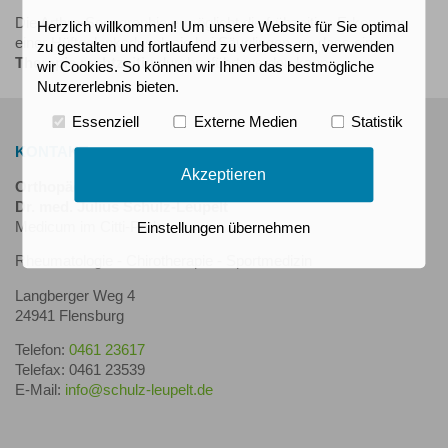
Die Arthro-Sonographie ermöglicht die frühzeitige Erkennung
Herzlich willkommen! Um unsere Website für Sie optimal
einer Hüftgelenksdysplasie bei Säuglingen, so dass eine
zu gestalten und fortlaufend zu verbessern, verwenden
Therapie rechtzeitig
durchgeführt werden kann.
wir Cookies. So können wir Ihnen das bestmögliche
Nutzererlebnis bieten.
Essenziell
Externe Medien
Statistik
KONTAKT
Akzeptieren
Orthopädische Praxisgemeinschaft
Dr. med. Julius Schulz-Leupelt
Medicum im Citti-Park
Einstellungen übernehmen
Rheumatologie - Chirotherapie - Sportmedizin
Langberger Weg 4
24941 Flensburg
Telefon:
0461 23617
Telefax: 0461 23539
E-Mail:
info@schulz-leupelt.de