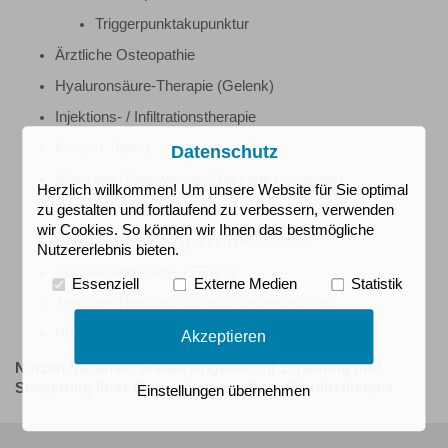
Triggerpunktakupunktur
Ärztliche Osteopathie
Hyaluronsäure-Therapie (Gelenk)
Injektions- / Infiltrationstherapie
Kinesio-Taping
Datenschutz
Massage (Überwasser-Massage / Hydrojet)
Herzlich willkommen! Um unsere Website für Sie optimal
Neuraltherapie nach Huneke
zu gestalten und fortlaufend zu verbessern, verwenden
wir Cookies. So können wir Ihnen das bestmögliche
Raucherentwöhnung durch Akupunktur
Nutzererlebnis bieten.
Stoßwellentherapie (ESWT)
Essenziell
Externe Medien
Statistik
Trekking-Therapie (Wirbelsäulenextension)
Pulsierendes Magnetfeld
Akzeptieren
Nutzen Sie unser breites Angebot zur Erhaltung und
Steigerung Ihrer Gesundheit und Ihres Wohlbefindens.
Einstellungen übernehmen