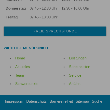
Donnerstag
07:45 - 12:30 Uhr
12:30 - 16:00 Uhr
Freitag
07:45 - 13:00 Uhr
FREIE SPRECHSTUNDE
WICHTIGE MENÜPUNKTE
Home
Leistungen
Aktuelles
Sprechzeiten
Team
Service
Schwerpunkte
Anfahrt
Impressum
Datenschutz
Barrierefreiheit
Sitemap
Suche
Diese
RSS-
Auf
Auf
Auf
Auf
Per
vCard
Auf
tel